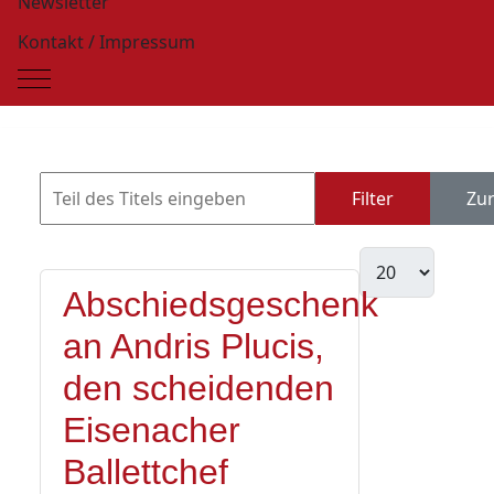
Newsletter
Kontakt / Impressum
Mobile Menu Toggle
Filter
Zu
Abschiedsgeschenk
an Andris Plucis,
den scheidenden
Eisenacher
Ballettchef