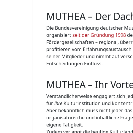
MUTHEA – Der Dac
Die Bundesvereinigung deutscher Musi
organisiert
seit der Gründung 1998
de
Fördergesellschaften – regional, über
profitieren vom Erfahrungsaustausch
seiner Mit­glie­der und nimmt auf vers
Entscheidungen Einfluss.
MUTHEA – Ihr Vorte
Verständlicherweise engagiert sich jed
für
ihre
Kulturinstitution und konzentri
Aber bekanntlich muss nicht jeder das
organisatorische und inhaltliche Frage
eigene Tätigkeit.
Zudem verlangt die heutige Kulturland