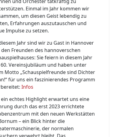
hnen und Orchester tatkräftig zu
terstützen. Einmal im Jahr kommen wir
sammen, um diesen Geist lebendig zu
lten, Erfahrungen auszutauschen und
ue Impulse zu setzen.
 diesem Jahr sind wir zu Gast in Hannover
i den Freunden des hannoverschen
hauspielhauses: Sie feiern in diesem Jahr
r 60. Vereinsjubiläum und haben unter
m Motto „Schauspielfreunde sind Dichter
an!“ für uns ein faszinierendes Programm
rbereitet:
Infos
 ein echtes Highlight erwartet uns eine
hrung durch das erst 2023 errichtete
obenzentrum mit den neuen Werkstätten
Bornum – ein Blick hinter die
eatermaschinerie, der normalen
suchern verwehrt bleibt. Das