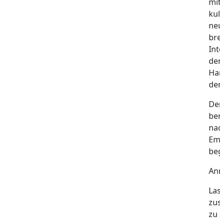
mi
ku
ne
br
In
de
Ha
der
De
ber
na
Em
be
An
La
zu
zu