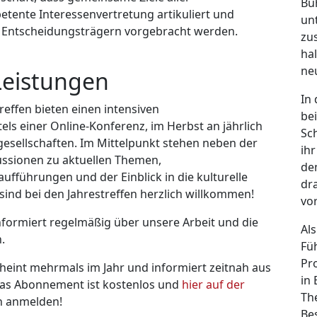
Bü
tente Interessenvertretung artikuliert und
un
 Ent­schei­dungsträgern vorgebracht werden.
zu
ha
ne
eistungen
In
effen bieten einen intensiven
be
els einer Online-Konferenz, im Herbst an jährlich
Sc
esellschaften. Im Mittelpunkt stehen neben der
ih
ssionen zu aktuellen Themen,
de
ufführungen und der Einblick in die kulturelle
dr
 sind bei den Jahrestreffen herzlich willkommen!
vo
rmiert regelmäßig über unsere Arbeit und die
Als
.
Fü
Pr
cheint mehrmals im Jahr und informiert zeitnah aus
in 
Das Abonnement ist kostenlos und
hier auf der
Th
ch anmelden!
Be