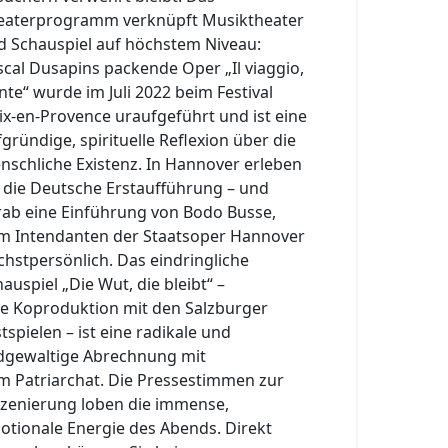
eaterprogramm verknüpft Musiktheater
d Schauspiel auf höchstem Niveau:
scal Dusapins packende Oper „Il viaggio,
nte“ wurde im Juli 2022 beim Festival
Aix-en-Provence uraufgeführt und ist eine
fgründige, spirituelle Reflexion über die
nschliche Existenz. In Hannover erleben
e die Deutsche Erstaufführung – und
rab eine Einführung von Bodo Busse,
m Intendanten der Staatsoper Hannover
chstpersönlich. Das eindringliche
auspiel „Die Wut, die bleibt“ –
ne Koproduktion mit den Salzburger
tspielen – ist eine radikale und
ldgewaltige Abrechnung mit
m Patriarchat. Die Pressestimmen zur
szenierung loben die immense,
otionale Energie des Abends. Direkt