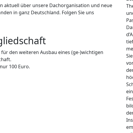
n aktuell über unsere Dachorganisation und neue
Th
nden in ganz Deutschland. Folgen Sie uns
un
Pa
Da
d’
liedschaft
tie
me
 für den weiteren Ausbau eines (ge-)wichtigen
Si
haft.
vo
 nur 100 Euro.
de
hö
Sch
ei
Fes
bi
de
In
em