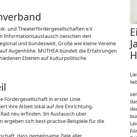
hverband
E
k- und Theaterfördergesellschaften e.V.
n Informationsaustausch zwischen den
J
regional und bundesweit. Große wie kleine Vereine
 auf Augenhöhe. MUTHEA bündelt die Erfahrungen
H
chiedenen Ebenen auf kulturpolitische
Li
li
il
se
e Fördergesellschaft in erster Linie
da
ert ihre Arbeit lokal auf
ihre
Einrichtung.
de
 Rad neu erfinden. Im Austausch über
bu
n ergeben sich best-practise-Beispiele für die
Le
Fö
schaft, dass gemein­same Ziele aller