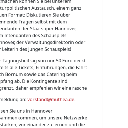
tmachen können Sie bei unserem
lturpolitischen Austausch, einem ganz
uen Format: Diskutieren Sie über
ennende Fragen selbst mit dem
tendanten der Staatsoper Hannover,
m Intendanten des Schauspiels
nnover, der Verwaltungsdirektorin oder
 Leiterin des Jungen Schauspiels!
r Tagungsbeitrag von nur 50 Euro deckt
eits alle Tickets, Einführungen, die Fahrt
ch Bornum sowie das Catering beim
pfang ab. Die Kontingente sind
grenzt, daher empfehlen wir eine rasche
meldung an:
vorstand@muthea.de
.
ssen Sie uns in Hannover
sammenkommen, um unsere Netzwerke
 stärken, voneinander zu lernen und die