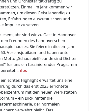
hnen und Orchester tatkräftig zu
terstützen. Einmal im Jahr kommen wir
sammen, um diesen Geist lebendig zu
lten, Erfahrungen auszutauschen und
ue Impulse zu setzen.
 diesem Jahr sind wir zu Gast in Hannover
i den Freunden des hannoverschen
hauspielhauses: Sie feiern in diesem Jahr
r 60. Vereinsjubiläum und haben unter
m Motto „Schauspielfreunde sind Dichter
an!“ für uns ein faszinierendes Programm
rbereitet:
Infos
 ein echtes Highlight erwartet uns eine
hrung durch das erst 2023 errichtete
obenzentrum mit den neuen Werkstätten
Bornum – ein Blick hinter die
eatermaschinerie, der normalen
suchern verwehrt bleibt. Das