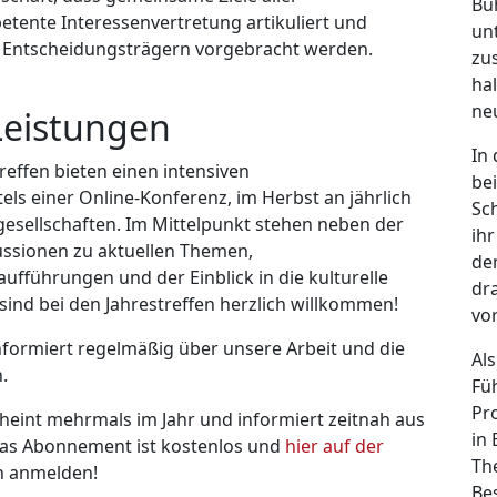
Bü
tente Interessenvertretung artikuliert und
un
 Ent­schei­dungsträgern vorgebracht werden.
zu
ha
ne
eistungen
In
effen bieten einen intensiven
be
els einer Online-Konferenz, im Herbst an jährlich
Sc
esellschaften. Im Mittelpunkt stehen neben der
ih
ssionen zu aktuellen Themen,
de
ufführungen und der Einblick in die kulturelle
dr
 sind bei den Jahrestreffen herzlich willkommen!
vo
rmiert regelmäßig über unsere Arbeit und die
Als
.
Fü
Pr
cheint mehrmals im Jahr und informiert zeitnah aus
in 
Das Abonnement ist kostenlos und
hier auf der
Th
ch anmelden!
Be