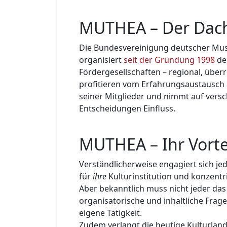
MUTHEA – Der Dac
Die Bundesvereinigung deutscher Musi
organisiert
seit der Gründung 1998
de
Fördergesellschaften – regional, über
profitieren vom Erfahrungsaustausch
seiner Mit­glie­der und nimmt auf vers
Entscheidungen Einfluss.
MUTHEA – Ihr Vorte
Verständlicherweise engagiert sich jed
für
ihre
Kulturinstitution und konzentri
Aber bekanntlich muss nicht jeder das
organisatorische und inhaltliche Frage
eigene Tätigkeit.
Zudem verlangt die heutige Kulturland