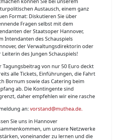
tmachen können Sie bei unserem
lturpolitischen Austausch, einem ganz
uen Format: Diskutieren Sie über
ennende Fragen selbst mit dem
tendanten der Staatsoper Hannover,
m Intendanten des Schauspiels
nnover, der Verwaltungsdirektorin oder
 Leiterin des Jungen Schauspiels!
r Tagungsbeitrag von nur 50 Euro deckt
eits alle Tickets, Einführungen, die Fahrt
ch Bornum sowie das Catering beim
pfang ab. Die Kontingente sind
grenzt, daher empfehlen wir eine rasche
meldung an:
vorstand@muthea.de
.
ssen Sie uns in Hannover
sammenkommen, um unsere Netzwerke
 stärken, voneinander zu lernen und die