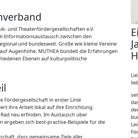
hverband
E
k- und Theaterfördergesellschaften e.V.
n Informationsaustausch zwischen den
J
regional und bundesweit. Große wie kleine Vereine
 auf Augenhöhe. MUTHEA bündelt die Erfahrungen
H
chiedenen Ebenen auf kulturpolitische
Li
li
il
se
e Fördergesellschaft in erster Linie
da
ert ihre Arbeit lokal auf
ihre
Einrichtung.
de
 Rad neu erfinden. Im Austausch über
bu
n ergeben sich best-practise-Beispiele für die
Le
Fö
schaft, dass gemein­same Ziele aller