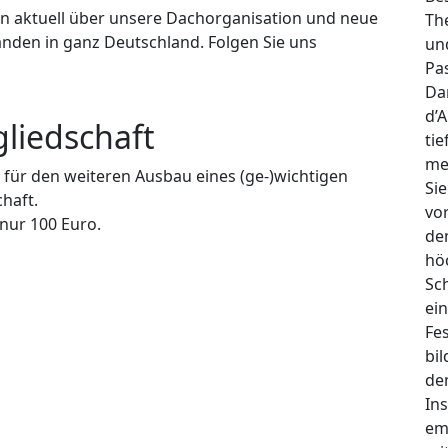
n aktuell über unsere Dachorganisation und neue
Th
nden in ganz Deutschland. Folgen Sie uns
un
Pa
Da
d’
liedschaft
tie
me
 für den weiteren Ausbau eines (ge-)wichtigen
Si
haft.
vo
 nur 100 Euro.
de
hö
Sch
ei
Fes
bi
de
In
em