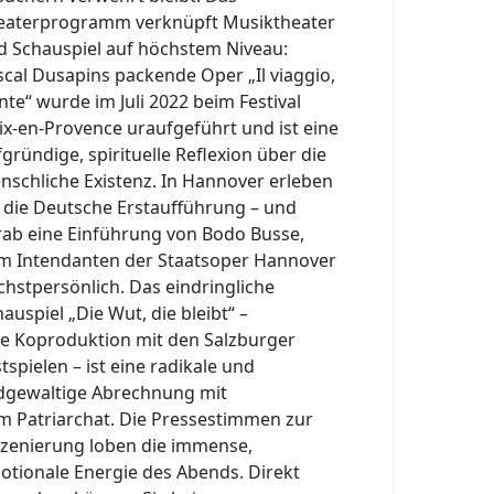
eaterprogramm verknüpft Musiktheater
d Schauspiel auf höchstem Niveau:
scal Dusapins packende Oper „Il viaggio,
nte“ wurde im Juli 2022 beim Festival
Aix-en-Provence uraufgeführt und ist eine
fgründige, spirituelle Reflexion über die
nschliche Existenz. In Hannover erleben
e die Deutsche Erstaufführung – und
rab eine Einführung von Bodo Busse,
m Intendanten der Staatsoper Hannover
chstpersönlich. Das eindringliche
auspiel „Die Wut, die bleibt“ –
ne Koproduktion mit den Salzburger
tspielen – ist eine radikale und
ldgewaltige Abrechnung mit
m Patriarchat. Die Pressestimmen zur
szenierung loben die immense,
otionale Energie des Abends. Direkt