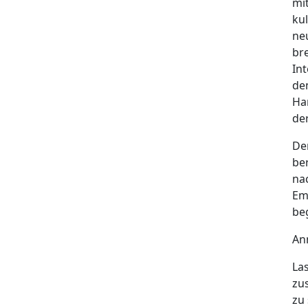
mi
ku
ne
br
In
de
Ha
der
De
ber
na
Em
be
An
La
zu
zu