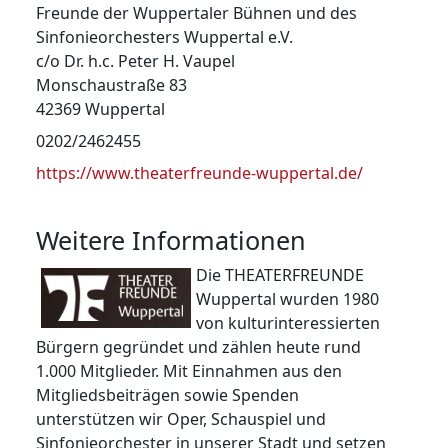
Adresse:
Freunde der Wuppertaler Bühnen und des
Sinfonieorchesters Wuppertal e.V.
c/o Dr. h.c. Peter H. Vaupel
Monschaustraße 83
42369 Wuppertal
Telefon:
0202/2462455
Website:
https://www.theaterfreunde-wuppertal.de/
Weitere Informationen
Die THEATERFREUNDE
Wuppertal wurden 1980
von kulturinteressierten
Bürgern gegründet und zählen heute rund
1.000 Mitglieder. Mit Einnahmen aus den
Mitgliedsbeiträgen sowie Spenden
unterstützen wir Oper, Schauspiel und
Sinfonieorchester in unserer Stadt und setzen